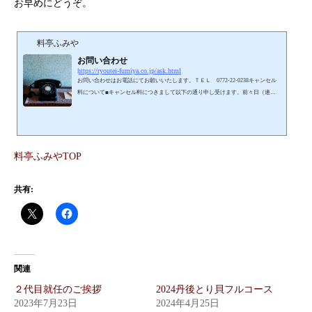
お早めにどうぞ。
料亭ふみや
お問い合わせ
https://ryoutei-fumiya.co.jp/ask.html
お問い合わせはお電話にてお願いいたします。ＴＥＬ 0772-22-0238キャンセル
料について■キャンセル料につきまして以下の通り申し受けます。前々日（連絡
が有る無し関わらず） 30％前日 （連絡が有る無し関わらず） 50％当日
（連絡が有る無し関わらず） 100％
料亭ふみやTOP
共有:
関連
２代目就任のご挨拶
2024丹後とり貝フルコース
2023年7月23日
2024年4月25日