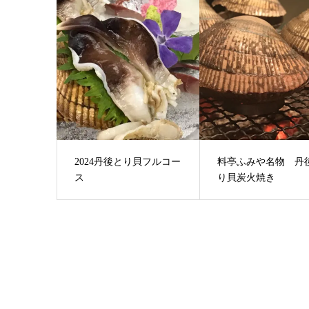
2024丹後とり貝フルコー
料亭ふみや名物 丹
ス
り貝炭火焼き