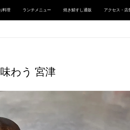
お料理
ランチメニュー
焼き鯖すし通販
アクセス・店
味わう 宮津