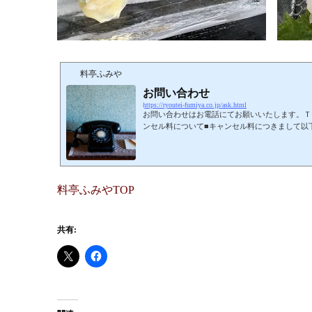
料亭ふみや
お問い合わせ
https://ryoutei-fumiya.co.jp/ask.html
お問い合わせはお電話にてお願いいたします。ＴＥＬ 
ンセル料について■キャンセル料につきまして以
前々日（連絡が有る無し関わらず） 30％前日
ず） 50％当日 （連絡が有る無し関わらず） 1
料亭ふみやTOP
共有: