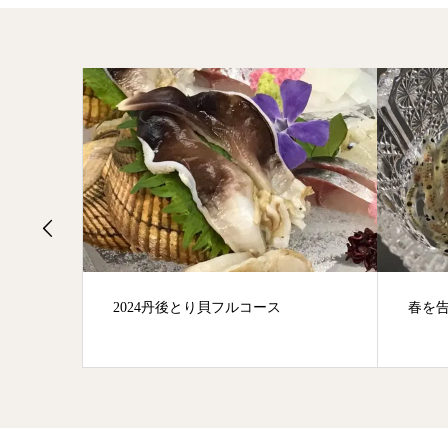
春を告げる使者 いさざ
ワイ