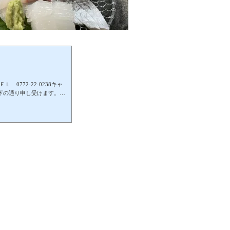
0772-22-0238キャ
下の通り申し受けます。
 （連絡が有る無し関わら
00％