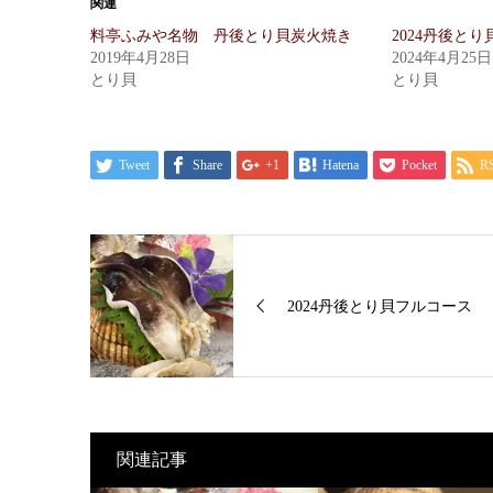
関連
料亭ふみや名物 丹後とり貝炭火焼き
2024丹後と
2019年4月28日
2024年4月25日
とり貝
とり貝
Tweet
Share
+1
Hatena
Pocket
R
2024丹後とり貝フルコース
関連記事