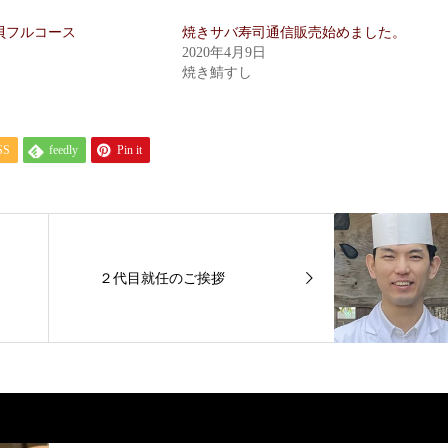
り貝フルコース
焼きサバ寿司通信販売始めました。
2020年4月9日
焼き鯖すし
SS
feedly
Pin it
２代目就任のご挨拶