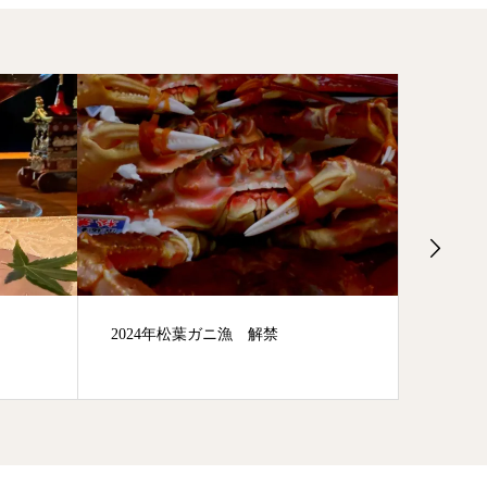
焼きサバ寿司通信販売始めました。
２代目