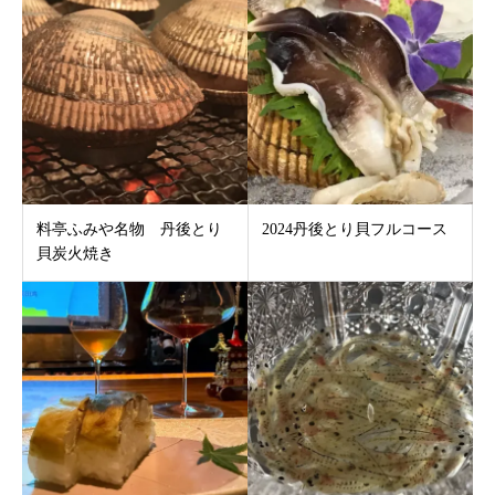
料亭ふみや名物 丹後とり
2024丹後とり貝フルコース
貝炭火焼き