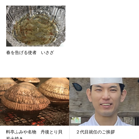
春を告げる使者 いさざ
料亭ふみや名物 丹後とり貝
２代目就任のご挨拶
炭火焼き