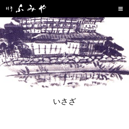
京都丹後宮津 料亭ふみや
いさざ