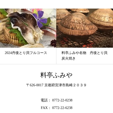
コース
料亭ふみや名物 丹後とり貝
2024年松葉ガニ漁 
炭火焼き
料亭ふみや
〒626-0017 京都府宮津市島崎２０３９
電話： 0772-22-0238
FAX： 0772-22-6238