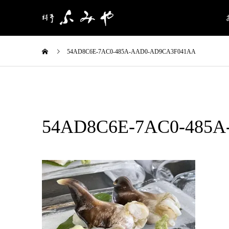
54AD8C6E-7AC0-485A-AAD0-AD9CA3F041AA
54AD8C6E-7AC0-485