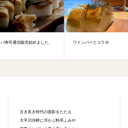
ワインバーとコラボ
２代目就任のご挨拶
古き良き時代の面影をたたえ
大手川河畔に浮かぶ料亭ふみや