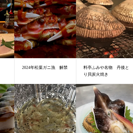
2024年松葉ガニ漁 解禁
料亭ふみや名物 丹後と
り貝炭火焼き