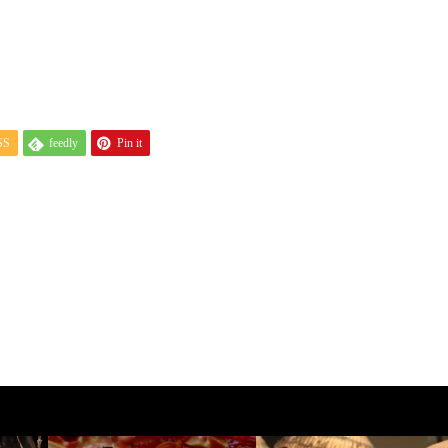
SS
feedly
Pin it