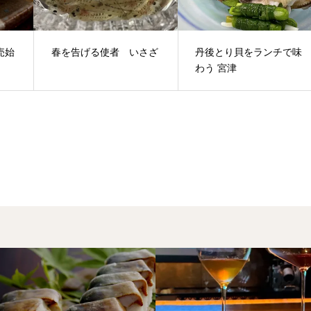
売始
春を告げる使者 いさざ
丹後とり貝をランチで味
わう 宮津