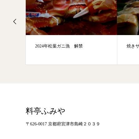
禁
焼きサバ寿司通信販売始めました。
料亭ふみや
〒626-0017 京都府宮津市島崎２０３９