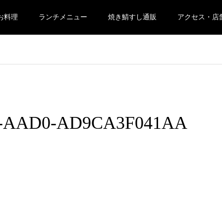
お料理
ランチメニュー
焼き鯖すし通販
アクセス・店
A-AAD0-AD9CA3F041AA