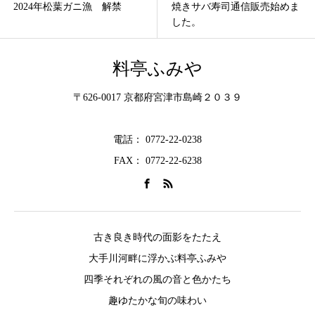
焼きサバ寿司通信販売始めま
丹後とり貝をランチで味わう
した。
宮津
料亭ふみや
〒626-0017 京都府宮津市島崎２０３９
電話： 0772-22-0238
FAX： 0772-22-6238
古き良き時代の面影をたたえ
大手川河畔に浮かぶ料亭ふみや
四季それぞれの風の音と色かたち
趣ゆたかな旬の味わい