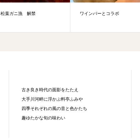
4年松葉ガニ漁 解禁
ワインバーとコラボ
古き良き時代の面影をたたえ
大手川河畔に浮かぶ料亭ふみや
四季それぞれの風の音と色かたち
趣ゆたかな旬の味わい