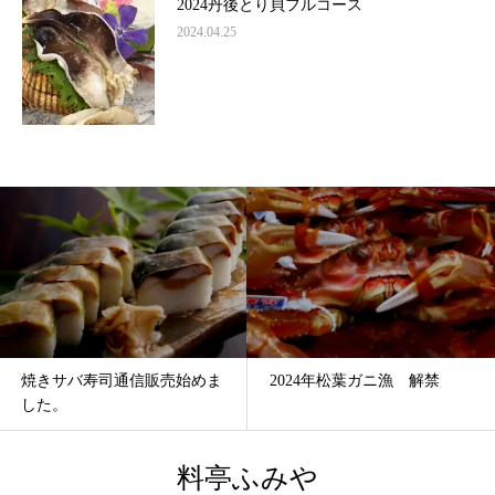
2024丹後とり貝フルコース
2024.04.25
2024年松葉ガニ漁 解禁
丹後とり貝をランチで味わう
宮津
料亭ふみや