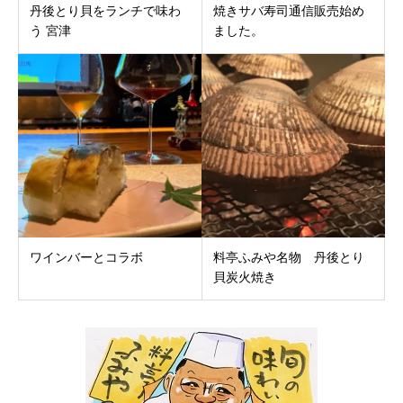
丹後とり貝をランチで味わ
焼きサバ寿司通信販売始め
う 宮津
ました。
ワインバーとコラボ
料亭ふみや名物 丹後とり
貝炭火焼き