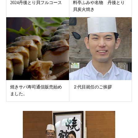
2024丹後とり貝フルコース
料亭ふみや名物 丹後とり
貝炭火焼き
焼きサバ寿司通信販売始め
２代目就任のご挨拶
ました。